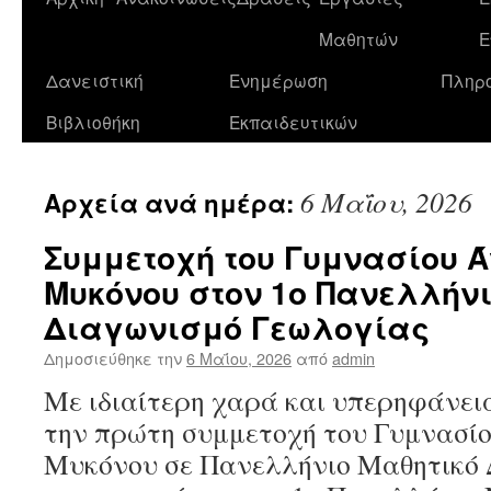
σε
Μαθητών
Ε
περιεχόμενο
Δανειστική
Ενημέρωση
Πληρ
Βιβλιοθήκη
Εκπαιδευτικών
6 Μαΐου, 2026
Αρχεία ανά ημέρα:
Συμμετοχή του Γυμνασίου 
Μυκόνου στον 1ο Πανελλήνι
Διαγωνισμό Γεωλογίας
Δημοσιεύθηκε την
6 Μαΐου, 2026
από
admin
Με ιδιαίτερη χαρά και υπερηφάνε
την πρώτη συμμετοχή του Γυμνασί
Μυκόνου σε Πανελλήνιο Μαθητικό 