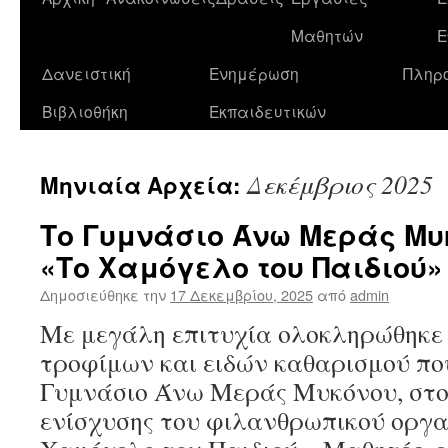
σε
Μαθητών
Ε
περιεχόμενο
Δανειστική
Ενημέρωση
Πληρ
Βιβλιοθήκη
Εκπαιδευτικών
Δεκέμβριος 2025
Μηνιαία Αρχεία:
Το Γυμνάσιο Άνω Μεράς Μυκ
«Το Χαμόγελο του Παιδιού»
Δημοσιεύθηκε την
17 Δεκεμβρίου, 2025
από
admin
Με μεγάλη επιτυχία ολοκληρώθηκε
τροφίμων και ειδών καθαρισμού πο
Γυμνάσιο Άνω Μεράς Μυκόνου, στο 
ενίσχυσης του φιλανθρωπικού οργα