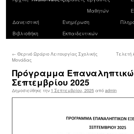
σε
Μαθητών
Ε
περιεχόμενο
Δανειστική
Ενημέρωση
Πληρ
Βιβλιοθήκη
Εκπαιδευτικών
←
Θερινό Ωράριο Λειτουργίας Σχολικής
Τελετή 
Μονάδας
Πρόγραμμα Επαναληπτικώ
Σεπτεμβρίου 2025
Δημοσιεύθηκε την
1 Σεπτεμβρίου, 2025
από
admin