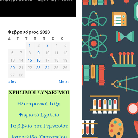
Φεβρουάριος 2023
Δ
Τ
Τ
Π
Π
Σ
Κ
1
2
3
4
5
6
7
8
9
10
11
12
13
14
15
16
17
18
19
20
21
22
23
24
25
26
27
28
« Ιαν
Μαρ »
ΧΡΗΣΙΜΟΙ ΣΥΝΔΕΣΜΟΙ
Ηλεκτρονική Τάξη
Ψηφιακό Σχολείο
Τα βιβλία του Γυμνασίου
Ιστοσελίδα Υπουργείου