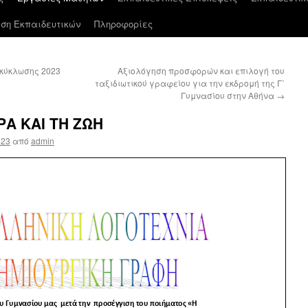
ση Εκπαιδευτικών
Πληροφορίες
κύκλωσης 2023
Aξιολόγηση προσφορών και επιλογή του
ταξιδιωτικού γραφείου για την εκδρομή της Γ΄
Γυμνασίου στην Αθήνα
→
ΡΑ ΚΑΙ ΤΗ ΖΩΗ
023
από
admin