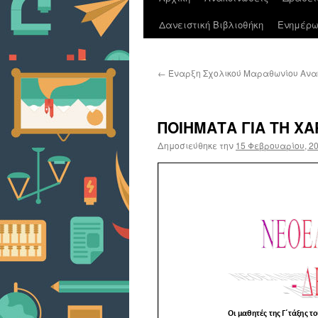
Δανειστική Βιβλιοθήκη
Ενημέρω
σε
περιεχόμενο
←
Έναρξη Σχολικού Μαραθωνίου Ανα
ΠΟΙΗΜΑΤΑ ΓΙΑ ΤΗ ΧΑ
Δημοσιεύθηκε την
15 Φεβρουαρίου, 2