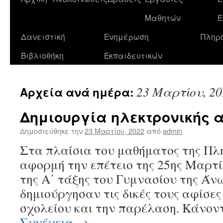
σε
Μαθητών
Ε
περιεχόμενο
Δανειστική
Ενημέρωση
Πληρ
Βιβλιοθήκη
Εκπαιδευτικών
23 Μαρτίου, 20
Αρχεία ανά ημέρα:
Δημιουργία ηλεκτρονικής 
Δημοσιεύθηκε την
23 Μαρτίου, 2022
από
admin
Στα πλαίσια του μαθήματος της Πλ
αφορμή την επέτειο της 25ης Μαρτί
της Α΄ τάξης του Γυμνασίου της Ά
δημιούργησαν τις δικές τους αφίσες
σχολείου και την παρέλαση. Κάνον
Συνέχεια
→